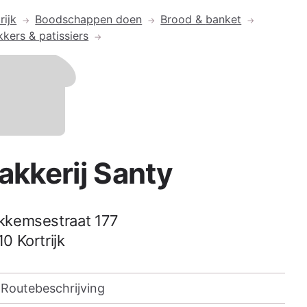
rijk
Boodschappen doen
Brood &
banket
kkers &
patissiers
akkerij Santy
kkemsestraat 177
10
Kortrijk
Routebeschrijving