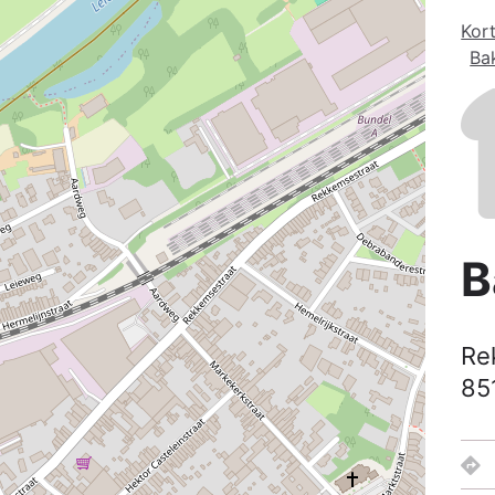
Kort
Ba
B
Re
85