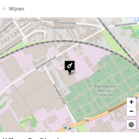
Wijnen
Leaflet
| ©
OpenStreetMap
contributors
+
−