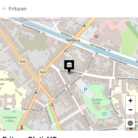
Frituren
Leaflet
| ©
OpenStreetMap
contributors
+
−