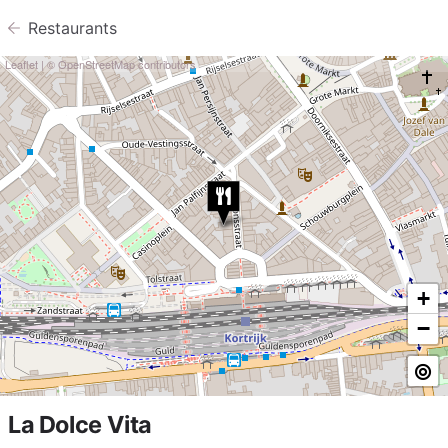
Restaurants
Leaflet
| ©
OpenStreetMap
contributors
+
−
La Dolce Vita