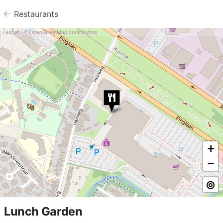
Restaurants
Leaflet
| ©
OpenStreetMap
contributors
+
−
Lunch Garden