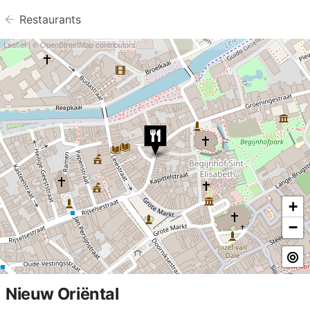
Restaurants
Leaflet
| ©
OpenStreetMap
contributors
+
−
Nieuw Oriëntal