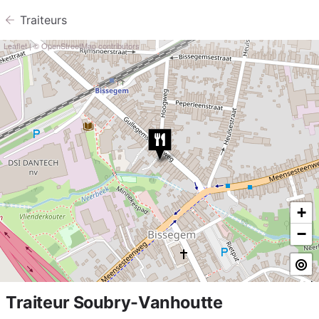
Traiteurs
Leaflet
| ©
OpenStreetMap
contributors
+
−
Traiteur Soubry-Vanhoutte