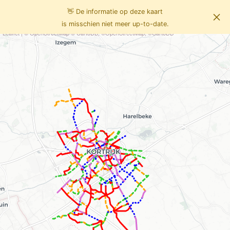
👋 De informatie op deze kaart
×
Info
Fietsen
is misschien niet meer up-to-date.
Leaflet
| ©
OpenStreetMap
©
CartoDB
, ©OpenStreetMap, ©CartoDB