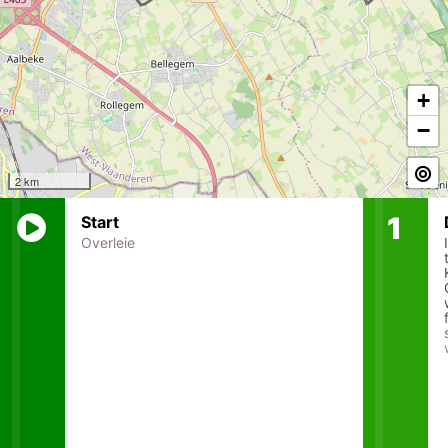
+
−
2 km
Start
Overleie