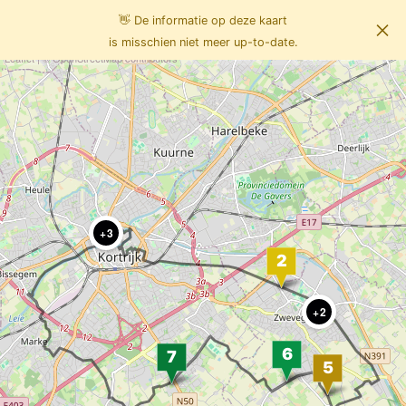
👋 De informatie op deze kaart
×
Info
Fietsen
is misschien niet meer up-to-date.
Leaflet
| ©
OpenStreetMap
contributors
3
2