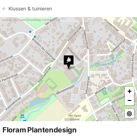
Klussen &
tuinieren
Leaflet
| ©
OpenStreetMap
contributors
+
−
Floram Plantendesign