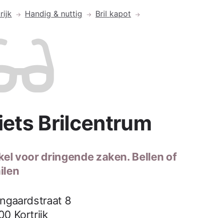
rijk
Handig & nuttig
Bril
kapot
iets Brilcentrum
kel voor dringende zaken. Bellen of
ilen
jngaardstraat 8
00
Kortrijk