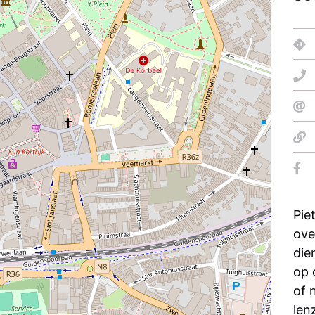
Pie
ove
die
op 
of 
len