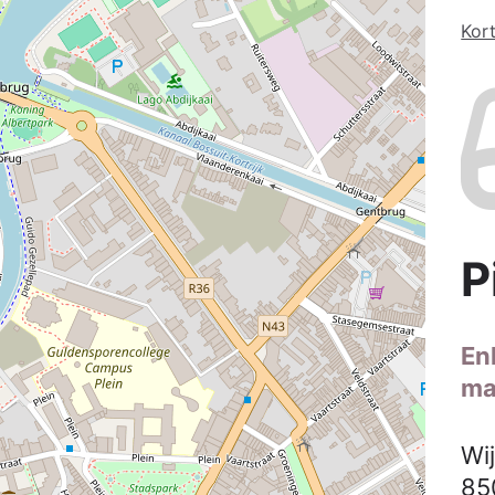
Kort
P
En
ma
Wi
85