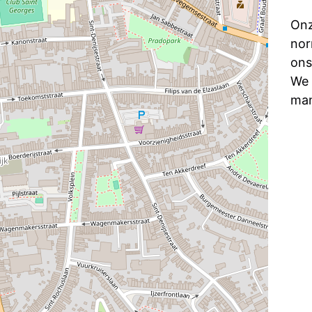
Onz
nor
ons
We 
man