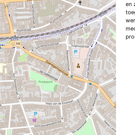
en 
toe
wer
med
pro