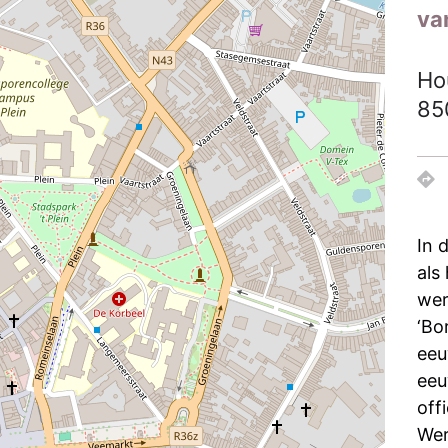
van
Ho
85
In 
als
wer
‘Bo
eeu
eeu
off
Wer