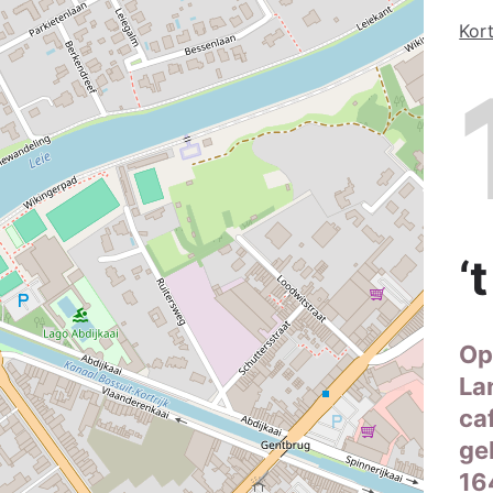
Kort
‘
Op
La
caf
ge
16