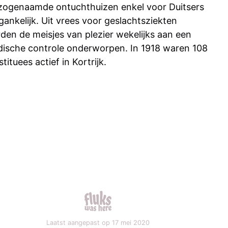
zogenaamde ontuchthuizen enkel voor Duitsers
gankelijk. Uit vrees voor geslachtsziekten
den de meisjes van plezier wekelijks aan een
ische controle onderworpen. In 1918 waren 108
stituees actief in Kortrijk.
fluks was here
Laatst aangepast op 17 mei 2020