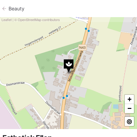
Beauty
Leaflet
| ©
OpenStreetMap
contributors
+
−