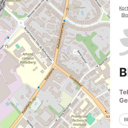
Kort
Bl
B
Te
Ge
B