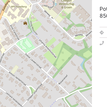
Po
85