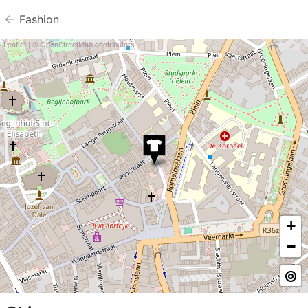
Fashion
Leaflet
| ©
OpenStreetMap
contributors
+
−