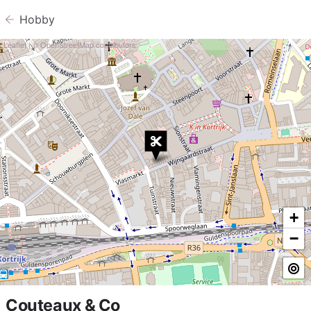
Hobby
Leaflet
| ©
OpenStreetMap
contributors
+
−
Couteaux & Co