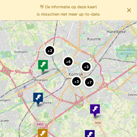
👋 De informatie op deze kaart
×
Boodschappen doen
is misschien niet meer up-to-date.
Leaflet
| ©
OpenStreetMap
contributors
2
6
3
3
7