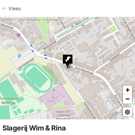
Vlees
Leaflet
| ©
OpenStreetMap
contributors
+
−
Slagerij Wim & Rina